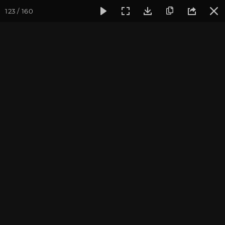
123 / 160
Фотогалерея
Фото йога-туров
Тибет
Большая экспед
Переезд в Лхасу. Ступа
Кумбум. Монастырь
Палдор Чоде
Большая экспедиция в Тибет. Август 2015.
Присоединиться к туру
Йога-тур «Большая экспедиция
в Тибет»