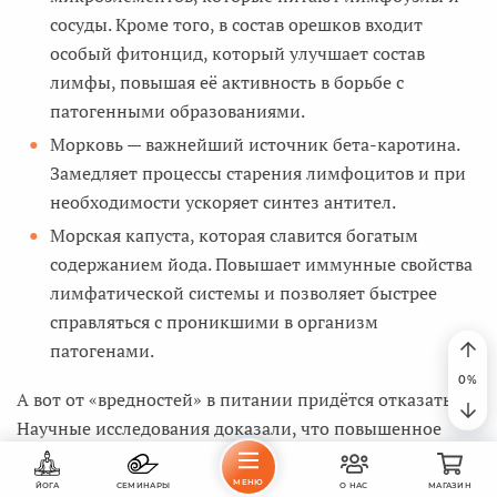
сосуды. Кроме того, в состав орешков входит
особый фитонцид, который улучшает состав
лимфы, повышая её активность в борьбе с
патогенными образованиями.
Морковь — важнейший источник бета-каротина.
Замедляет процессы старения лимфоцитов и при
необходимости ускоряет синтез антител.
Морская капуста, которая славится богатым
содержанием йода. Повышает иммунные свойства
лимфатической системы и позволяет быстрее
справляться с проникшими в организм
патогенами.
А вот от «вредностей» в питании придётся отказаться.
Научные исследования доказали, что повышенное
содержание соли и консервантов в рационе
увеличивают показатели давления внутри
МЕНЮ
ЙОГА
СЕМИНАРЫ
О НАС
МАГАЗИН