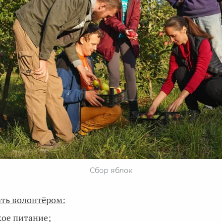
Сбор яблок
тать волонтёром:
кое питание;