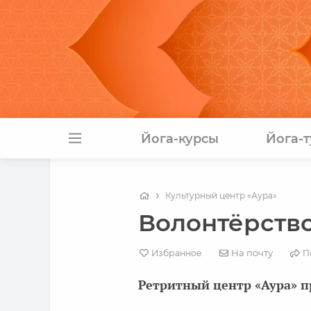
Йога-курсы
Йога-
Культурный центр «Аура»
Волонтёрство
На почту
Избранное
П
Ретритный центр «Аура» п