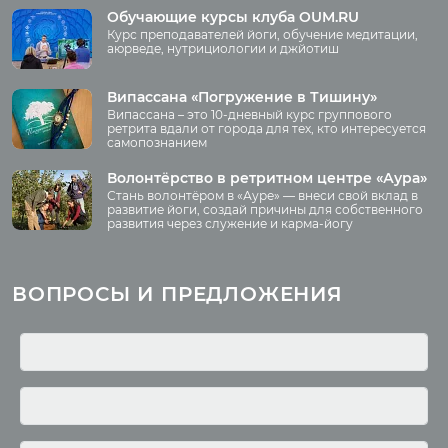
Обучающие курсы клуба OUM.RU
Курс преподавателей йоги, обучение медитации,
Фото
аюрведе, нутрициологии и джйотиш
О нас
Видео
Аудио
Випассана «Погружение в Тишину»
Преподаватели
Випассана – это 10-дневный курс группового
Регионы
ретрита вдали от города для тех, кто интересуется
самопознанием
Ваша помощь
Принять участие
Волонтёрство в ретритном центре «Аура»
Стань волонтёром в «Ауре» — внеси свой вклад в
Волонтёрство
развитие йоги, создай причины для собственного
развития через служение и карма-йогу
Курсы
Литература
ВОПРОСЫ И ПРЕДЛОЖЕНИЯ
Курс аюрведы
Новые статьи
Курс нутрициологии
Здоровое питание.
Рецепты
Курсы медитации
Альтернативная история
Курсы преподавателей
йоги
Здоровый образ жизни
Отзывы о курсах
Родителям о детях
преподавателей йоги