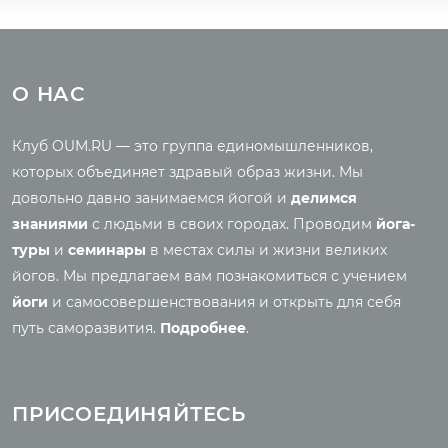
Туры
Всё о йоге
Йога-туры с клубом
Новые статьи
О НАС
OUM.RU
Ведическая культура
Рассказы о турах
Правильное питание
Клуб OUM.RU — это группа единомышленников,
Фото йога-туров
Энциклопедия йоги
которых объединяет здравый образ жизни. Мы
Аудио отзывы о турах
Саморазвитие
довольно давно занимаемся йогой и
делимся
Реинкарнация
знаниями
с людьми в своих городах. Проводим
йога-
Основы йоги
Семинары
туры
и
семинары
в местах силы и жизни великих
Медитация
йогов. Мы предлагаем вам познакомиться с учением
Семинары клуба OUM.RU
Шаткармы
йоги
и самосовершенствования и открыть для себя
Рассказы о семинарах
Пранаяма
путь саморазвития.
Подробнее
.
Фото семинаров
Мантры
Випассана
Асаны
Фото випассаны
ПРИСОЕДИНЯЙТЕСЬ
Аудио отзывы о
випассане
Медиа