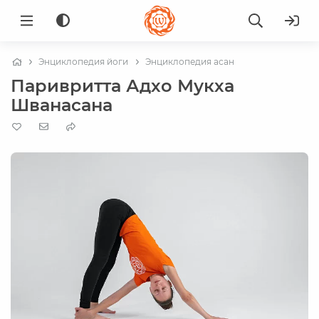
Энциклопедия йоги
Энциклопедия асан
Паривритта Адхо Мукха
Шванасана