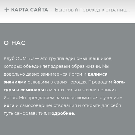
КАРТА САЙТА
- Быстрый переход к страницам сайта
Туры
Всё о йоге
Йога-туры с клубом
Новые статьи
О НАС
OUM.RU
Ведическая культура
Рассказы о турах
Правильное питание
Клуб OUM.RU — это группа единомышленников,
Фото йога-туров
Энциклопедия йоги
которых объединяет здравый образ жизни. Мы
Аудио отзывы о турах
Саморазвитие
довольно давно занимаемся йогой и
делимся
Реинкарнация
знаниями
с людьми в своих городах. Проводим
йога-
Основы йоги
Семинары
туры
и
семинары
в местах силы и жизни великих
Медитация
йогов. Мы предлагаем вам познакомиться с учением
Семинары клуба OUM.RU
Шаткармы
йоги
и самосовершенствования и открыть для себя
Рассказы о семинарах
Пранаяма
путь саморазвития.
Подробнее
.
Фото семинаров
Мантры
Випассана
Асаны
Фото випассаны