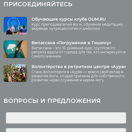
ПРИСОЕДИНЯЙТЕСЬ
Аудио отзывы о
випассане
Медиа
Обучающие курсы клуба OUM.RU
Курс преподавателей йоги, обучение медитации,
Фото
аюрведе, нутрициологии и джйотиш
О нас
Видео
Аудио
Випассана «Погружение в Тишину»
Преподаватели
Випассана – это 10-дневный курс группового
Регионы
ретрита вдали от города для тех, кто интересуется
самопознанием
Ваша помощь
Принять участие
Волонтёрство в ретритном центре «Аура»
Стань волонтёром в «Ауре» — внеси свой вклад в
Волонтёрство
развитие йоги, создай причины для собственного
развития через служение и карма-йогу
Курсы
Литература
ВОПРОСЫ И ПРЕДЛОЖЕНИЯ
Курс аюрведы
Новые статьи
Курс нутрициологии
Здоровое питание.
Рецепты
Курсы медитации
Альтернативная история
Курсы преподавателей