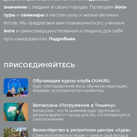
Реинкарнация
знаниями
с людьми в своих городах. Проводим
йога-
Основы йоги
Семинары
туры
и
семинары
в местах силы и жизни великих
Медитация
йогов. Мы предлагаем вам познакомиться с учением
Семинары клуба OUM.RU
Шаткармы
йоги
и самосовершенствования и открыть для себя
Рассказы о семинарах
Пранаяма
путь саморазвития.
Подробнее
.
Фото семинаров
Мантры
Випассана
Асаны
Фото випассаны
ПРИСОЕДИНЯЙТЕСЬ
Аудио отзывы о
випассане
Медиа
Обучающие курсы клуба OUM.RU
Курс преподавателей йоги, обучение медитации,
Фото
аюрведе, нутрициологии и джйотиш
О нас
Видео
Аудио
Випассана «Погружение в Тишину»
Преподаватели
Випассана – это 10-дневный курс группового
Регионы
ретрита вдали от города для тех, кто интересуется
самопознанием
Ваша помощь
Принять участие
Волонтёрство в ретритном центре «Аура»
Стань волонтёром в «Ауре» — внеси свой вклад в