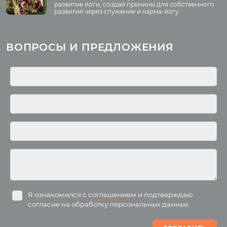
Волонтёрство
развитие йоги, создай причины для собственного
развития через служение и карма-йогу
Курсы
Литература
ВОПРОСЫ И ПРЕДЛОЖЕНИЯ
Курс аюрведы
Новые статьи
Курс нутрициологии
Здоровое питание.
Рецепты
Курсы медитации
Альтернативная история
Курсы преподавателей
йоги
Здоровый образ жизни
Отзывы о курсах
Родителям о детях
преподавателей йоги
Анатомия человека
Аудио отзывы о курсах
Христианство
Курсы преподавателей
Буддизм
йоги для беременных
Разное
Притчи
Занятия
Я ознакомился с
соглашением
и подтверждаю
согласие на обработку персональных данных
Пранаяма и медитация
Электронные
для начинающих