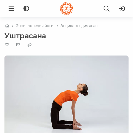
Энциклопедия йоги
Энциклопедия асан
Уштрасана