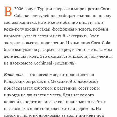
В
2006 году в Турции впервые в мире против Coca-
Cola начали судебное разбирательство по поводу
состава напитка. На этикетке обычно пишут, что в
Кока-колу входит сахар, фосфорная кислота, кофеин,
карамель, углекислота и некий «экстракт». Этот
экстракт и вызвал подозрение. И компания Coca-Cola
была вынуждена раскрыть секрет, из чего же на самом
деле делают колу. Это оказалась жидкость, полученная
из насекомого Cochineal (Кошени́ль).
Кошениль
— это насекомое, которое живёт на
Канарских островах и в Мексике. Это насекомое
присасывается хоботком к растению, сосёт сок и
никогда не двигается с места. Для насекомого
кошени́ль подготавливают специальные поля. Этих
насекомых в поле собирают жители деревень. Из
самок и яиц этих насекомых выводят пигмент под