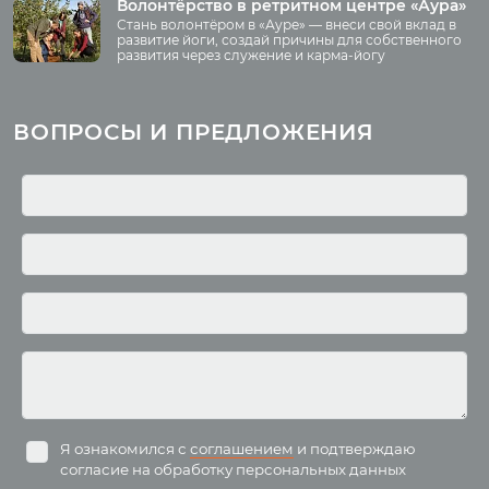
Принять участие
Волонтёрство в ретритном центре «Аура»
Стань волонтёром в «Ауре» — внеси свой вклад в
Волонтёрство
развитие йоги, создай причины для собственного
развития через служение и карма-йогу
Курсы
Литература
ВОПРОСЫ И ПРЕДЛОЖЕНИЯ
Курс аюрведы
Новые статьи
Курс нутрициологии
Здоровое питание.
Рецепты
Курсы медитации
Альтернативная история
Курсы преподавателей
йоги
Здоровый образ жизни
Отзывы о курсах
Родителям о детях
преподавателей йоги
Анатомия человека
Аудио отзывы о курсах
Христианство
Курсы преподавателей
Буддизм
йоги для беременных
Разное
Притчи
Занятия
Я ознакомился с
соглашением
и подтверждаю
согласие на обработку персональных данных