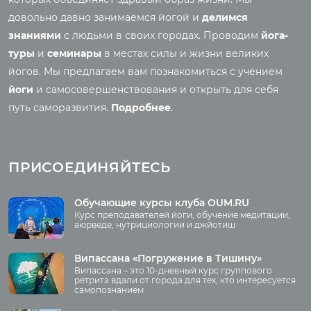
Аудио отзывы о турах
Саморазвитие
довольно давно занимаемся йогой и
делимся
Реинкарнация
знаниями
с людьми в своих городах. Проводим
йога-
Основы йоги
Семинары
туры
и
семинары
в местах силы и жизни великих
Медитация
йогов. Мы предлагаем вам познакомиться с учением
Семинары клуба OUM.RU
Шаткармы
йоги
и самосовершенствования и открыть для себя
Рассказы о семинарах
Пранаяма
путь саморазвития.
Подробнее
.
Фото семинаров
Мантры
Випассана
Асаны
Фото випассаны
ПРИСОЕДИНЯЙТЕСЬ
Аудио отзывы о
випассане
Медиа
Обучающие курсы клуба OUM.RU
Курс преподавателей йоги, обучение медитации,
Фото
аюрведе, нутрициологии и джйотиш
О нас
Видео
Аудио
Випассана «Погружение в Тишину»
Преподаватели
Випассана – это 10-дневный курс группового
Регионы
ретрита вдали от города для тех, кто интересуется
самопознанием
Ваша помощь