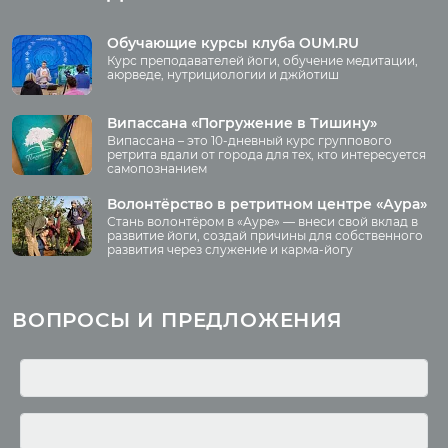
випассане
Медиа
Обучающие курсы клуба OUM.RU
Курс преподавателей йоги, обучение медитации,
Фото
аюрведе, нутрициологии и джйотиш
О нас
Видео
Аудио
Випассана «Погружение в Тишину»
Преподаватели
Випассана – это 10-дневный курс группового
Регионы
ретрита вдали от города для тех, кто интересуется
самопознанием
Ваша помощь
Принять участие
Волонтёрство в ретритном центре «Аура»
Стань волонтёром в «Ауре» — внеси свой вклад в
Волонтёрство
развитие йоги, создай причины для собственного
развития через служение и карма-йогу
Курсы
Литература
ВОПРОСЫ И ПРЕДЛОЖЕНИЯ
Курс аюрведы
Новые статьи
Курс нутрициологии
Здоровое питание.
Рецепты
Курсы медитации
Альтернативная история
Курсы преподавателей
йоги
Здоровый образ жизни