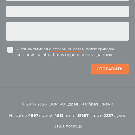
Отзывы о курсах
Родителям о детях
преподавателей йоги
Анатомия человека
Аудио отзывы о курсах
Христианство
Курсы преподавателей
Буддизм
йоги для беременных
Разное
Притчи
Занятия
Я ознакомился с
соглашением
и подтверждаю
согласие на обработку персональных данных
Пранаяма и медитация
Электронные
для начинающих
книги
ОТПРАВИТЬ
Йога для женского
здоровья
Йога для начинающих
Цитаты
Йога по утрам
Хатха-йога
©
2011
-
2026
OUM.RU
Здравый Образ Жизни
Магазин
Online-трансляция
На сайте
4897
статей
,
4812
цитат
,
51957
фото
и
2237
аудио
Мероприятия в регионах
Ваша помощь
Календарь