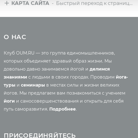
КАРТА САЙТА
- Быстрый переход к страницам сайта
Туры
Всё о йоге
Йога-туры с клубом
Новые статьи
О НАС
OUM.RU
Ведическая культура
Рассказы о турах
Правильное питание
Клуб OUM.RU — это группа единомышленников,
Фото йога-туров
Энциклопедия йоги
которых объединяет здравый образ жизни. Мы
Аудио отзывы о турах
Саморазвитие
довольно давно занимаемся йогой и
делимся
Реинкарнация
знаниями
с людьми в своих городах. Проводим
йога-
Основы йоги
Семинары
туры
и
семинары
в местах силы и жизни великих
Медитация
йогов. Мы предлагаем вам познакомиться с учением
Семинары клуба OUM.RU
Шаткармы
йоги
и самосовершенствования и открыть для себя
Рассказы о семинарах
Пранаяма
путь саморазвития.
Подробнее
.
Фото семинаров
Мантры
Випассана
Асаны
Фото випассаны
ПРИСОЕДИНЯЙТЕСЬ
Аудио отзывы о