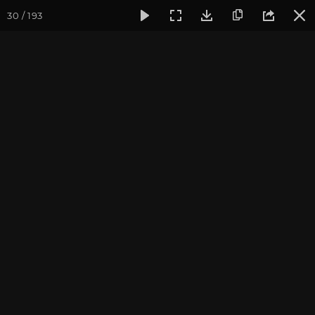
30 / 193
Фотогалерея
Семинары
Семинар "Знакомство с клубом 
Семинар "Знакомство с
клубом oum.ru" апрель
2017
Апрель 2017, г. Москва. Фотограф: Ульянкина В.