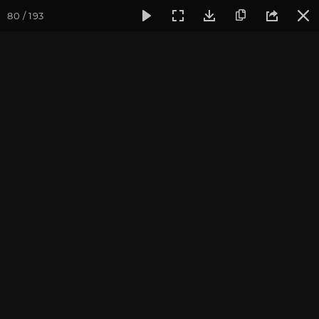
80 / 193
Фотогалерея
Семинары
Семинар "Знакомство с клубом 
Семинар "Знакомство с
клубом oum.ru" апрель
2017
Апрель 2017, г. Москва. Фотограф: Ульянкина В.