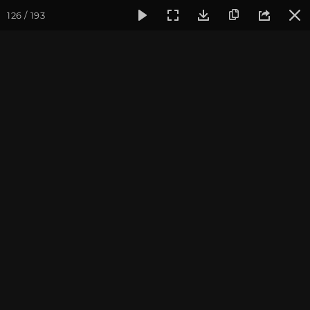
126 / 193
Фотогалерея
Семинары
Семинар "Знакомство с клубом 
Семинар "Знакомство с
клубом oum.ru" апрель
2017
Апрель 2017, г. Москва. Фотограф: Ульянкина В.