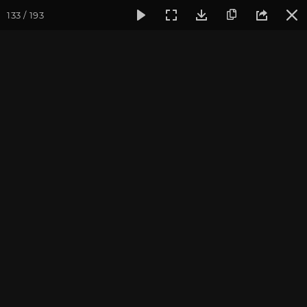
133 / 193
Фотогалерея
Семинары
Семинар "Знакомство с клубом 
Семинар "Знакомство с
клубом oum.ru" апрель
2017
Апрель 2017, г. Москва. Фотограф: Ульянкина В.