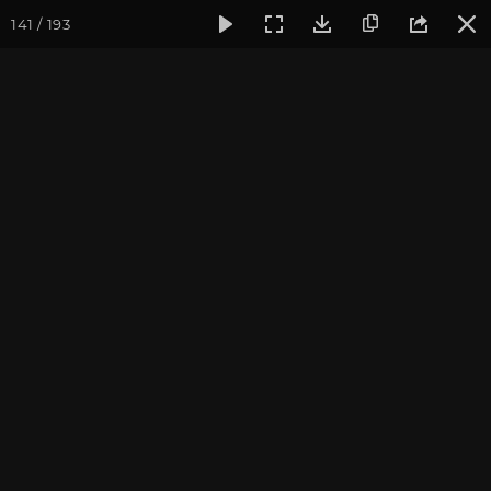
141 / 193
Фотогалерея
Семинары
Семинар "Знакомство с клубом 
Семинар "Знакомство с
клубом oum.ru" апрель
2017
Апрель 2017, г. Москва. Фотограф: Ульянкина В.