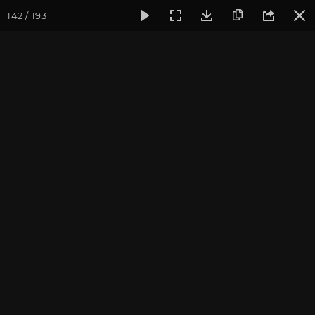
142 / 193
Фотогалерея
Семинары
Семинар "Знакомство с клубом 
Семинар "Знакомство с
клубом oum.ru" апрель
2017
Апрель 2017, г. Москва. Фотограф: Ульянкина В.