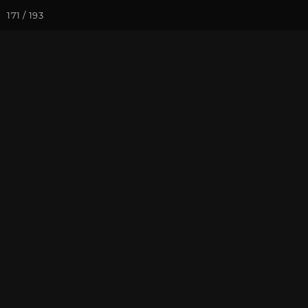
171 / 193
Йога-курсы
Йога-
Фотогалерея
Семинары
Се
Семинар "Зна
2017
На почту
Избранное
П