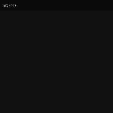
183 / 193
Йога-курсы
Йога-
Фотогалерея
Семинары
Се
Семинар "Зна
2017
На почту
Избранное
П