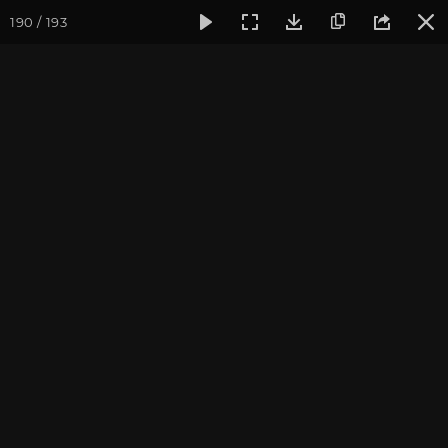
190 / 193
Фотогалерея
Семинары
Семинар "Знакомство с клубом 
Семинар "Знакомство с
клубом oum.ru" апрель
2017
Апрель 2017, г. Москва. Фотограф: Ульянкина В.