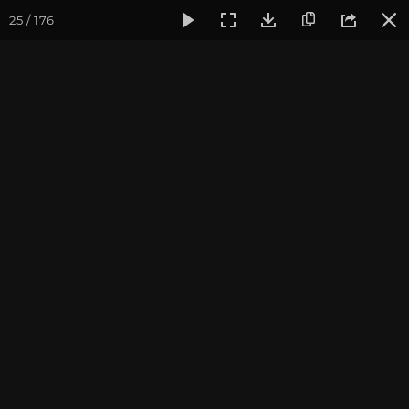
25 / 176
Фотогалерея
Фото йога-туров
Бутан
Путешествие в 
Путешествие в Бутан и
Непал 2017. Часть 1
Ведущие йога-тура: Андрей Верба.
Фотограф: Валентина Ульянкина.
Присоединиться к туру
Тур в Бутан с Андреем Верба