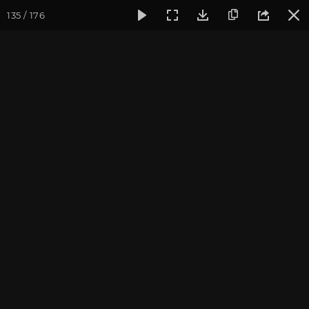
135 / 176
Фотогалерея
Фото йога-туров
Бутан
Путешествие в 
Путешествие в Бутан и
Непал 2017. Часть 1
Ведущие йога-тура: Андрей Верба.
Фотограф: Валентина Ульянкина.
Присоединиться к туру
Тур в Бутан с Андреем Верба