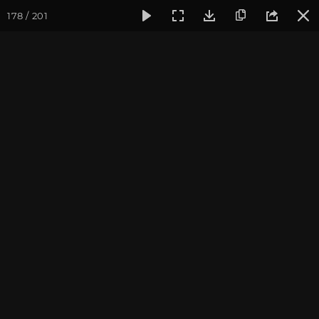
178 / 201
Фотогалерея
Фото йога-туров
Бутан
Путешествие в 
Путешествие в Бутан и
Непал 2017. Часть 5
Ведущие йога-тура: Андрей Верба.
Фотограф: Валентина Ульянкина.
Присоединиться к туру
Тур в Бутан с Андреем Верба