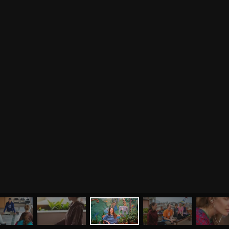
МЕНЮ
ЙОГА
СЕМИНАРЫ
О НАС
МАГАЗИН