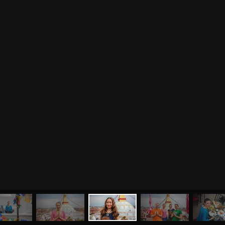
МЕНЮ
ЙОГА
СЕМИНАРЫ
О НАС
МАГАЗИН