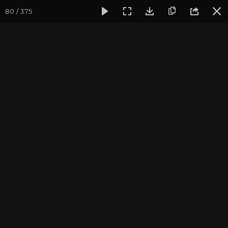
80 / 375
Фотогалерея
Фото йога-туров
Бутан
Путешествие в 
Путешествие в Бутан и
Непал 2017. Часть 6
Ведущие йога-тура: Андрей Верба.
Фотограф: Валентина Ульянкина.
Присоединиться к туру
Тур в Бутан с Андреем Верба