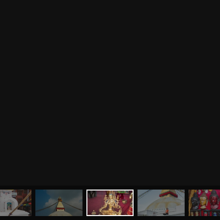
МЕНЮ
ЙОГА
СЕМИНАРЫ
О НАС
МАГАЗИН