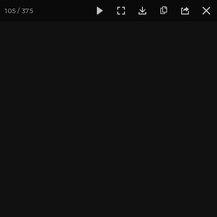
105 / 375
Фотогалерея
Фото йога-туров
Бутан
Путешествие в 
Путешествие в Бутан и
Непал 2017. Часть 6
Ведущие йога-тура: Андрей Верба.
Фотограф: Валентина Ульянкина.
Присоединиться к туру
Тур в Бутан с Андреем Верба