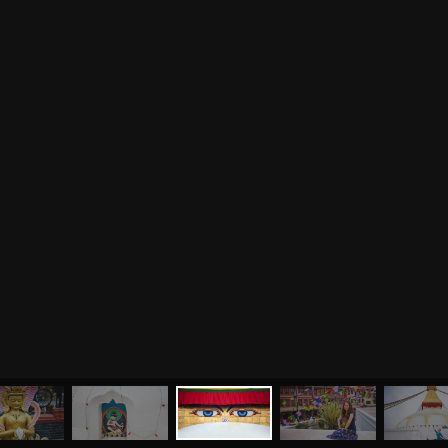
МЕНЮ
ЙОГА
СЕМИНАРЫ
О НАС
МАГАЗИН