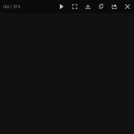
162 / 375
Фотогалерея
Фото йога-туров
Бутан
Путешествие в 
Путешествие в Бутан и
Непал 2017. Часть 6
Ведущие йога-тура: Андрей Верба.
Фотограф: Валентина Ульянкина.
Присоединиться к туру
Тур в Бутан с Андреем Верба