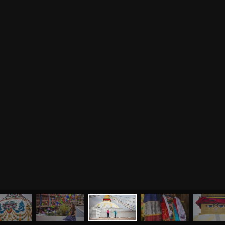
МЕНЮ
ЙОГА
СЕМИНАРЫ
О НАС
МАГАЗИН