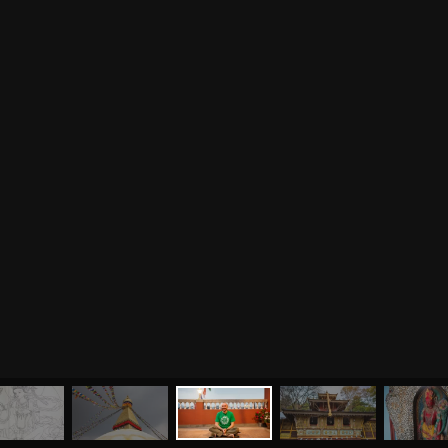
МЕНЮ
ЙОГА
СЕМИНАРЫ
О НАС
МАГАЗИН