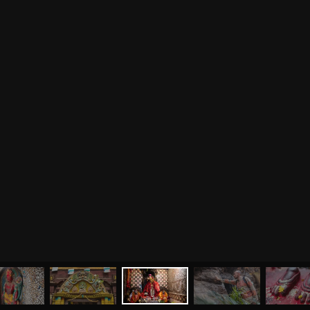
МЕНЮ
ЙОГА
СЕМИНАРЫ
О НАС
МАГАЗИН