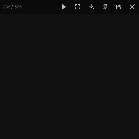
236 / 375
Фотогалерея
Фото йога-туров
Бутан
Путешествие в 
Путешествие в Бутан и
Непал 2017. Часть 6
Ведущие йога-тура: Андрей Верба.
Фотограф: Валентина Ульянкина.
Присоединиться к туру
Тур в Бутан с Андреем Верба