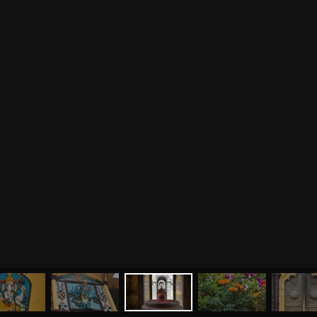
МЕНЮ
ЙОГА
СЕМИНАРЫ
О НАС
МАГАЗИН