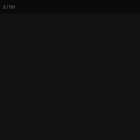
2 / 151
Йога-курсы
Йога-
Фотогалерея
Встречи друзей
30 сентября и
прошлых жи
На почту
Избранное
П