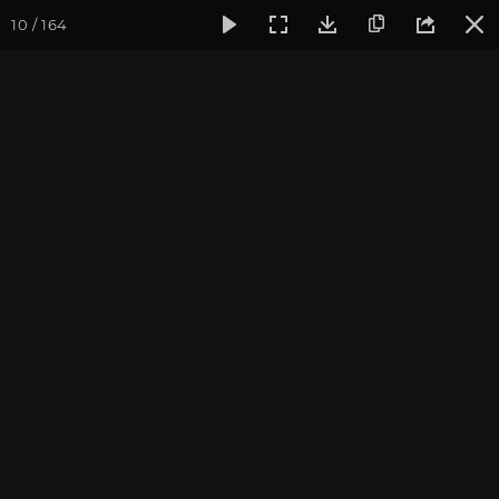
10 / 164
Фотогалерея
Семинары
Семинар "Знакомство с клубом 
Семинар "Знакомство с
клубом oum.ru" сентябрь
2017
Сентябрь 2017, г. Москва. Фотограф: Ульянкина В.