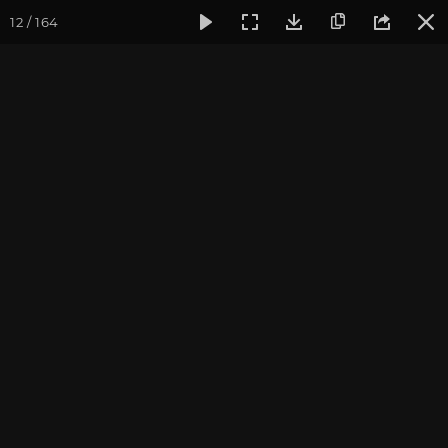
12 / 164
Фотогалерея
Семинары
Семинар "Знакомство с клубом 
Семинар "Знакомство с
клубом oum.ru" сентябрь
2017
Сентябрь 2017, г. Москва. Фотограф: Ульянкина В.