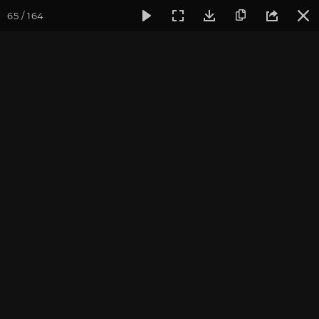
65 / 164
Фотогалерея
Семинары
Семинар "Знакомство с клубом 
Семинар "Знакомство с
клубом oum.ru" сентябрь
2017
Сентябрь 2017, г. Москва. Фотограф: Ульянкина В.