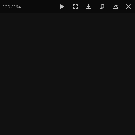
100 / 164
Фотогалерея
Семинары
Семинар "Знакомство с клубом 
Семинар "Знакомство с
клубом oum.ru" сентябрь
2017
Сентябрь 2017, г. Москва. Фотограф: Ульянкина В.