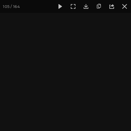
105 / 164
Фотогалерея
Семинары
Семинар "Знакомство с клубом 
Семинар "Знакомство с
клубом oum.ru" сентябрь
2017
Сентябрь 2017, г. Москва. Фотограф: Ульянкина В.