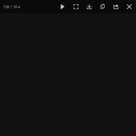
158 / 164
Фотогалерея
Семинары
Семинар "Знакомство с клубом 
Семинар "Знакомство с
клубом oum.ru" сентябрь
2017
Сентябрь 2017, г. Москва. Фотограф: Ульянкина В.