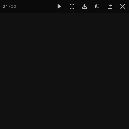
24 / 50
Фотогалерея
Семинары
Семинар в Алматы март 2018
Семинар в Алматы март
2018