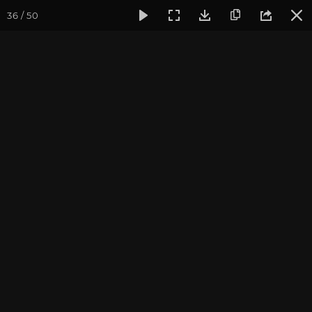
36 / 50
Фотогалерея
Семинары
Семинар в Алматы март 2018
Семинар в Алматы март
2018