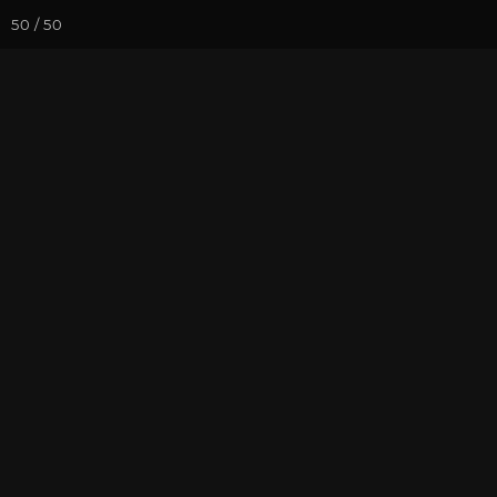
50 / 50
Йога-курсы
Йога-
Фотогалерея
Семинары
Се
Семинар в Ал
На почту
Избранное
П