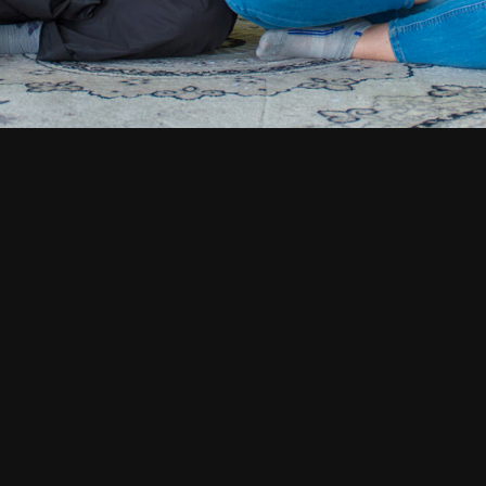
едитация в Москве. Март
Медитация в Москве. Январ
023
2023