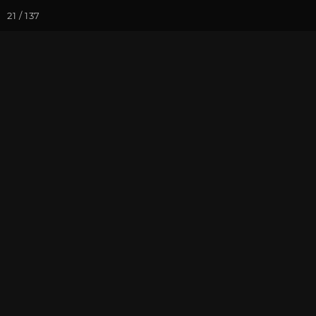
21 / 137
Йога-курсы
Йога-
Фотогалерея
Встречи друзей
Май 2018, Вс
На почту
Избранное
П
фотограф Мурзина Е.