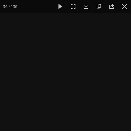
36 / 136
Фотогалерея
Семинары
Семинар "Знакомство с клубом
Семинар "Знакомство с
клубом oum.ru" июнь
2018
Июнь 2018, г. Москва. Фотограф: Мурзина Е.