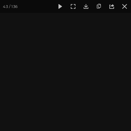
43 / 136
Фотогалерея
Семинары
Семинар "Знакомство с клубом
Семинар "Знакомство с
клубом oum.ru" июнь
2018
Июнь 2018, г. Москва. Фотограф: Мурзина Е.