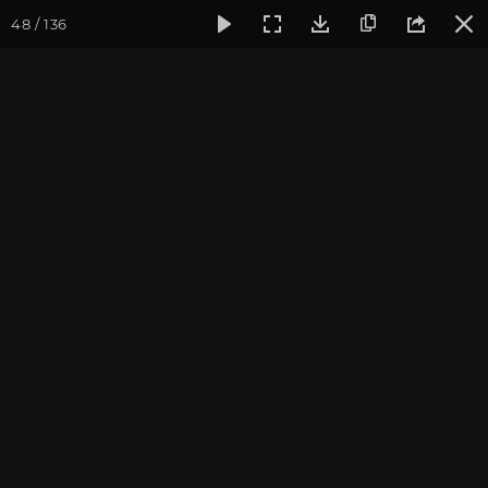
48 / 136
Фотогалерея
Семинары
Семинар "Знакомство с клубом
Семинар "Знакомство с
клубом oum.ru" июнь
2018
Июнь 2018, г. Москва. Фотограф: Мурзина Е.