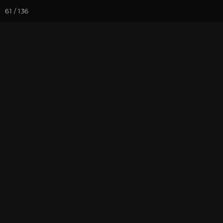
61 / 136
Йога-курсы
Йога-
Фотогалерея
Семинары
Се
Семинар "Зна
На почту
Избранное
П
Июнь 2018, г. Москва. Фотогр