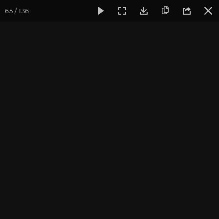
65 / 136
Фотогалерея
Семинары
Семинар "Знакомство с клубом
Семинар "Знакомство с
клубом oum.ru" июнь
2018
Июнь 2018, г. Москва. Фотограф: Мурзина Е.