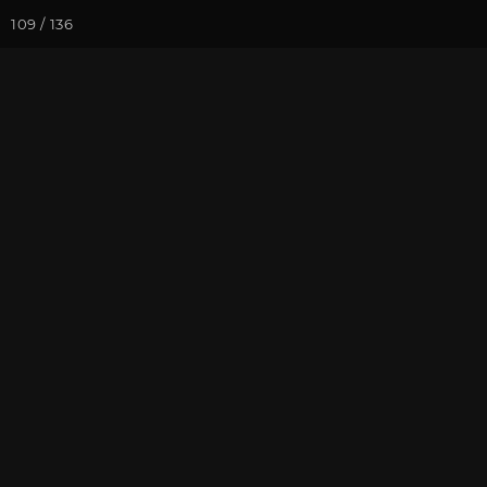
109 / 136
Йога-курсы
Йога-
Фотогалерея
Семинары
Се
Семинар "Зна
На почту
Избранное
П
Июнь 2018, г. Москва. Фотогр