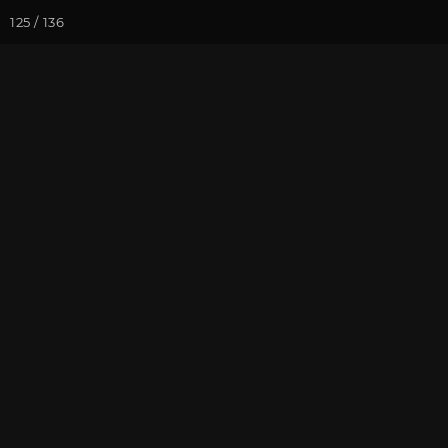
125 / 136
Йога-курсы
Йога-
Фотогалерея
Семинары
Се
Семинар "Зна
На почту
Избранное
П
Июнь 2018, г. Москва. Фотогр