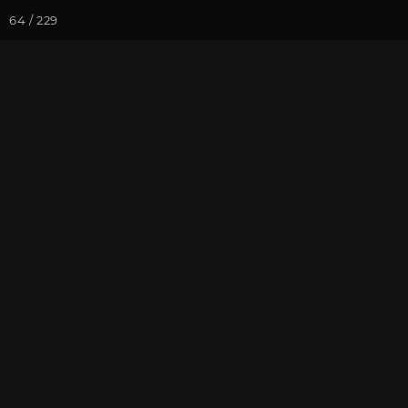
64 / 229
Йога-курсы
Йога-
Фотогалерея
Фото йога-туро
Путешествие 
фотоотчет.
На почту
Избранное
П