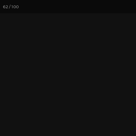
62 / 100
Йога-курсы
Йога-
Фотогалерея
Встречи друзей
Часть 1. Июл
жизни
На почту
Избранное
П