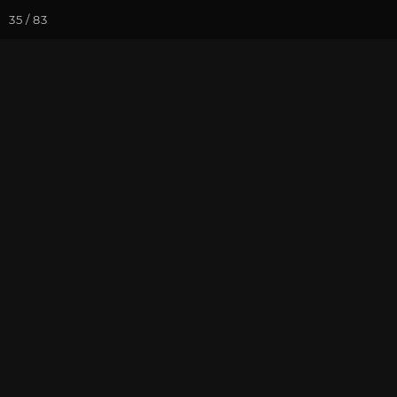
35 / 83
Йога-курсы
Йога-
Фотогалерея
Семинары
Се
Семинар "Зна
2018
На почту
Избранное
П