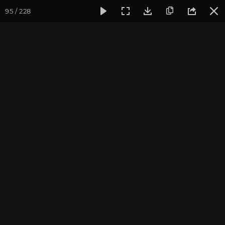
95 / 228
Фотогалерея
Фото йога-туров
Индия
Ноябрь 2018, 
Ноябрь 2018, Йога-тур
"Практика в местах
Будды"